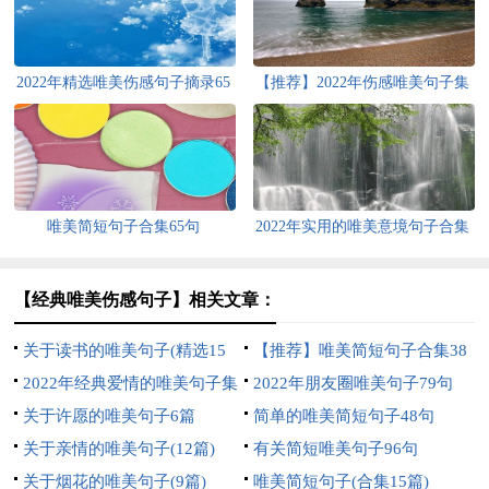
2022年精选唯美伤感句子摘录65
【推荐】2022年伤感唯美句子集
条
合78条
唯美简短句子合集65句
2022年实用的唯美意境句子合集
40条
【经典唯美伤感句子】相关文章：
关于读书的唯美句子(精选15
【推荐】唯美简短句子合集38
篇)
2022年经典爱情的唯美句子集
条
2022年朋友圈唯美句子79句
锦98条
关于许愿的唯美句子6篇
简单的唯美简短句子48句
关于亲情的唯美句子(12篇)
有关简短唯美句子96句
关于烟花的唯美句子(9篇)
唯美简短句子(合集15篇)