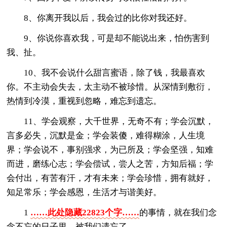
8、你离开我以后，我会过的比你对我还好。
9、你说你喜欢我，可是却不能说出来，怕伤害到
我、扯。
10、我不会说什么甜言蜜语，除了钱，我最喜欢
你。不主动会失去，太主动不被珍惜。从深情到敷衍，
热情到冷漠，重视到忽略，难忘到遗忘。
11、学会观察，大千世界，无奇不有；学会沉默，
言多必失，沉默是金；学会装傻，难得糊涂，人生境
界；学会说不，事别强求，为已所及；学会坚强，知难
而进，磨练心志；学会偿试，尝人之苦，方知后福；学
会付出，有苦有汗，才有未来；学会珍惜，拥有就好，
知足常乐；学会感恩，生活才与谐美好。
1
……此处隐藏22823个字……
的事情，就在我们念
念不忘的日子里，被我们遗忘了。