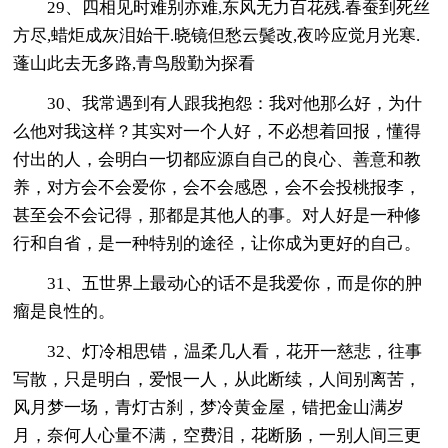
29、四相见时难别亦难,东风无力百花残.春蚕到死丝
方尽,蜡炬成灰泪始干.晓镜但愁云鬓改,夜吟应觉月光寒.
蓬山此去无多路,青鸟殷勤为探看
30、我常遇到有人跟我抱怨：我对他那么好，为什
么他对我这样？其实对一个人好，不必想着回报，懂得
付出的人，会明白一切都应源自自己的良心、善意和教
养，对方会不会爱你，会不会感恩，会不会投桃报李，
甚至会不会记得，那都是其他人的事。对人好是一种修
行和自省，是一种特别的途径，让你成为更好的自己。
31、五世界上最动心的话不是我爱你，而是你的肿
瘤是良性的。
32、灯冷相思错，温柔几人看，花开一慈悲，往事
写散，只是明白，爱恨一人，从此断续，人间别离苦，
风月梦一场，青灯古刹，梦冷黄金屋，错把金山满岁
月，奈何人心量不满，空费泪，花断肠，一别人间三更